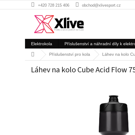
Přejít
+420 728 215 406
obchod@xlivesport.cz
na
obsah
Elektrokola
Příslušenství a náhradní díly k elekt
Domů
Příslušenství pro kola
Láhev na kolo C
Láhev na kolo Cube Acid Flow 