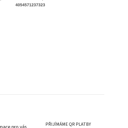
:
4054571237323
PŘIJÍMÁME QR PLATBY
mace pro vás