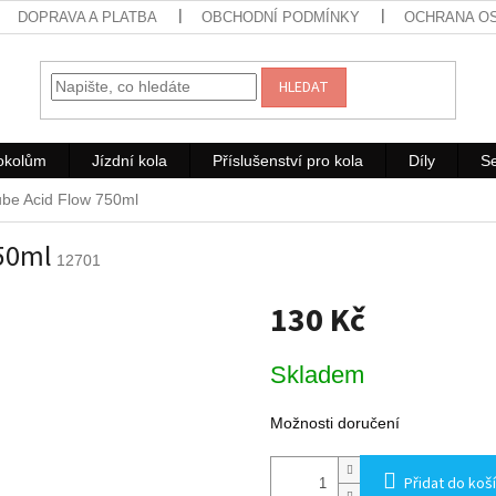
DOPRAVA A PLATBA
OBCHODNÍ PODMÍNKY
OCHRANA O
HLEDAT
rokolům
Jízdní kola
Příslušenství pro kola
Díly
Se
ube Acid Flow 750ml
750ml
12701
130 Kč
Měrná
Skladem
cena:
Možnosti doručení
Přidat do koš