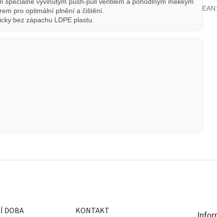
m speciálně vyvinutým push-pull ventilem a pohodlným měkkým
EAN
m pro optimální plnění a čištění.
ticky bez zápachu LDPE plastu.
Í DOBA
KONTAKT
Infor