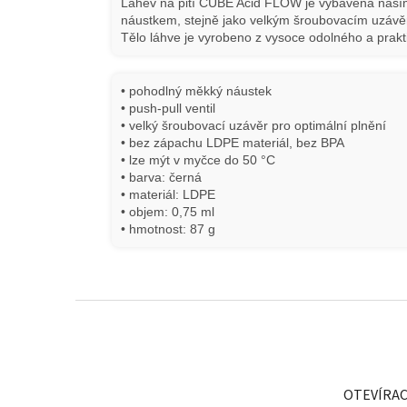
Láhev na pití CUBE Acid FLOW je vybavena naší
náustkem, stejně jako velkým šroubovacím uzávěre
Tělo láhve je vyrobeno z vysoce odolného a prak
• pohodlný měkký náustek
• push-pull ventil
• velký šroubovací uzávěr pro optimální plnění
• bez zápachu LDPE materiál, bez BPA
• lze mýt v myčce do 50 °C
• barva: černá
• materiál: LDPE
• objem: 0,75 ml
• hmotnost: 87 g
Z
á
p
a
t
OTEVÍRAC