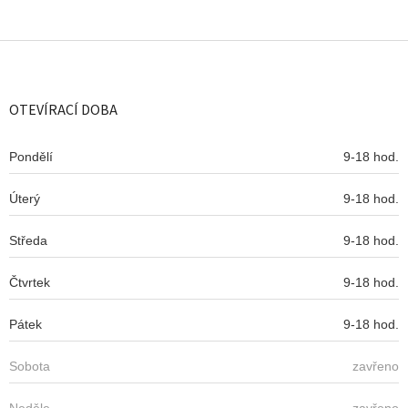
Z
á
p
a
OTEVÍRACÍ DOBA
t
í
Pondělí
9-18 hod.
Úterý
9-18 hod.
Středa
9-18 hod.
Čtvrtek
9-18 hod.
Pátek
9-18 hod.
Sobota
zavřeno
Neděle
zavřeno