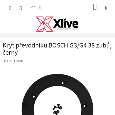
Přejít
NÁKUP
na
CZK
obsah
KOŠÍK
Kryt převodníku BOSCH G3/G4 38 zubů,
černý
BSCGB4038