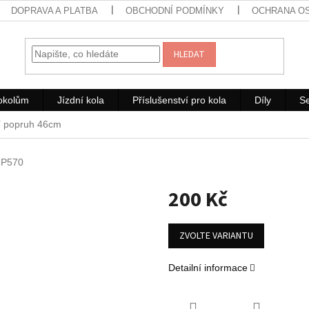
DOPRAVA A PLATBA
OBCHODNÍ PODMÍNKY
OCHRANA O
HLEDAT
rokolům
Jízdní kola
Příslušenství pro kola
Díly
Se
cí popruh 46cm
FP570
200 Kč
Měrná
cena:
ZVOLTE VARIANTU
Detailní informace