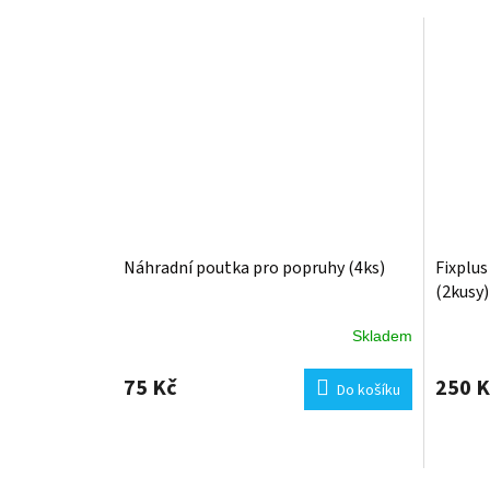
Náhradní poutka pro popruhy (4ks)
Fixplus
(2kusy)
Skladem
75 Kč
250 K
Do košíku