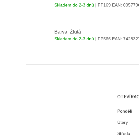
Skladem do 2-3 dnů
| FP169
EAN:
095779
Barva: Žlutá
Skladem do 2-3 dnů
| FP566
EAN:
742832
Z
á
p
a
t
OTEVÍRAC
í
Pondělí
Úterý
Středa