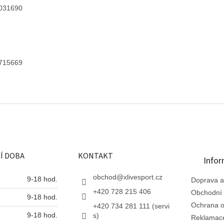
031690
715669
Í DOBA
KONTAKT
Infor
obchod
@
xlivesport.cz
9-18 hod.
Doprava a
+420 728 215 406
Obchodní
9-18 hod.
Ochrana o
+420 734 281 111 (servi
9-18 hod.
s)
Reklamac