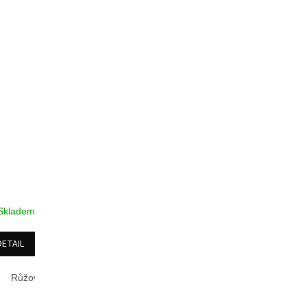
Skladem
DETAIL
Růžová
Fialová