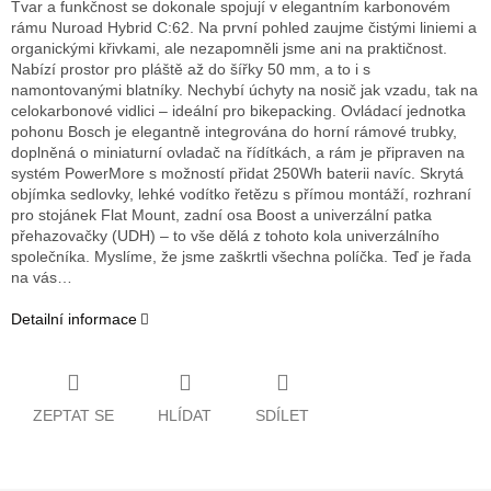
Tvar a funkčnost se dokonale spojují v elegantním karbonovém
rámu Nuroad Hybrid C:62. Na první pohled zaujme čistými liniemi a
organickými křivkami, ale nezapomněli jsme ani na praktičnost.
Nabízí prostor pro pláště až do šířky 50 mm, a to i s
namontovanými blatníky. Nechybí úchyty na nosič jak vzadu, tak na
celokarbonové vidlici – ideální pro bikepacking. Ovládací jednotka
pohonu Bosch je elegantně integrována do horní rámové trubky,
doplněná o miniaturní ovladač na řídítkách, a rám je připraven na
systém PowerMore s možností přidat 250Wh baterii navíc. Skrytá
objímka sedlovky, lehké vodítko řetězu s přímou montáží, rozhraní
pro stojánek Flat Mount, zadní osa Boost a univerzální patka
přehazovačky (UDH) – to vše dělá z tohoto kola univerzálního
společníka. Myslíme, že jsme zaškrtli všechna políčka. Teď je řada
na vás…
Detailní informace
ZEPTAT SE
HLÍDAT
SDÍLET