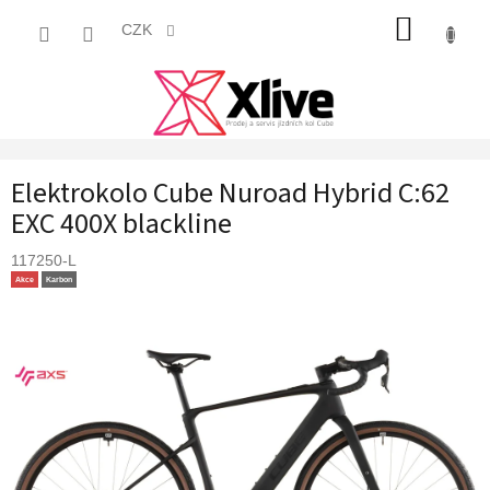
Přejít
NÁKUP
na
CZK
obsah
KOŠÍK
Elektrokolo Cube Nuroad Hybrid C:62
EXC 400X blackline
117250-L
Akce
Karbon