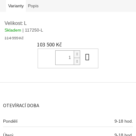
Varianty
Popis
Velikost: L
Skladem
| 117250-L
114 999 Kč
103 500 Kč
Do košíku
Z
á
p
a
OTEVÍRACÍ DOBA
t
í
Pondělí
9-18 hod.
Úterý
9-18 hod.