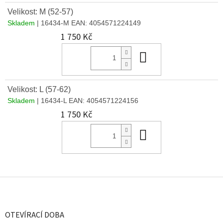
Velikost: M (52-57)
Skladem
| 16434-M
EAN:
4054571224149
1 750 Kč
Do košíku
Velikost: L (57-62)
Skladem
| 16434-L
EAN:
4054571224156
1 750 Kč
Do košíku
Z
á
p
a
OTEVÍRACÍ DOBA