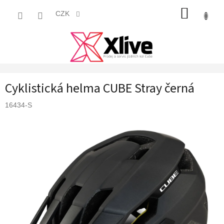
Přejít
NÁKUP
na
CZK
obsah
KOŠÍK
Cyklistická helma CUBE Stray černá
16434-S