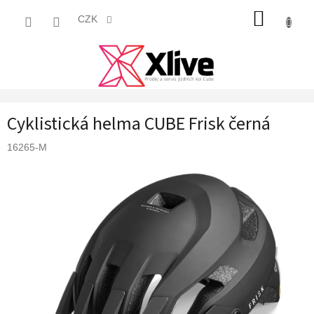
Přejít
NÁKUP
na
CZK
obsah
KOŠÍK
Cyklistická helma CUBE Frisk černá
16265-M