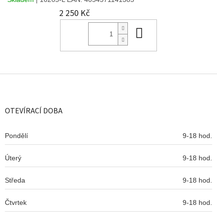
2 250 Kč
Do košíku
Z
á
p
a
OTEVÍRACÍ DOBA
t
í
Pondělí
9-18 hod.
Úterý
9-18 hod.
Středa
9-18 hod.
Čtvrtek
9-18 hod.