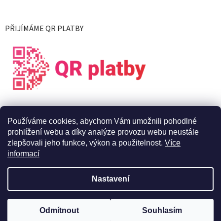
PŘIJÍMÁME QR PLATBY
Používáme cookies, abychom Vám umožnili pohodlné
prohlížení webu a díky analýze provozu webu neustále
zlepšovali jeho funkce, výkon a použitelnost.
Více
informací
Vytvořil Shoptet
Nastavení
Copyright 2026
X Live s.r.o.
. Všechna práva vyhrazena.
Upravit
Odmítnout
Souhlasím
nastavení cookies