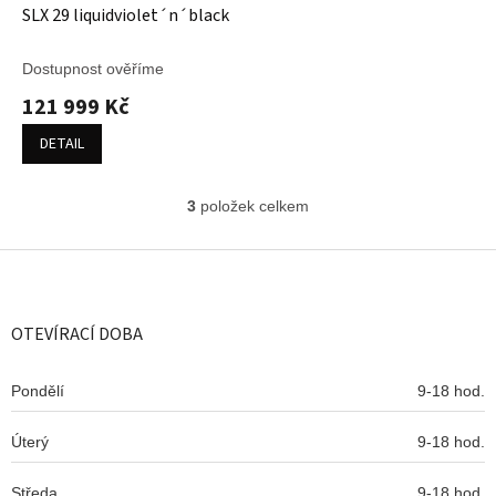
SLX 29 liquidviolet´n´black
Dostupnost ověříme
121 999 Kč
DETAIL
3
položek celkem
O
v
l
Z
á
á
d
p
a
a
OTEVÍRACÍ DOBA
c
t
í
í
p
Pondělí
9-18 hod.
r
v
Úterý
k
9-18 hod.
y
v
Středa
9-18 hod.