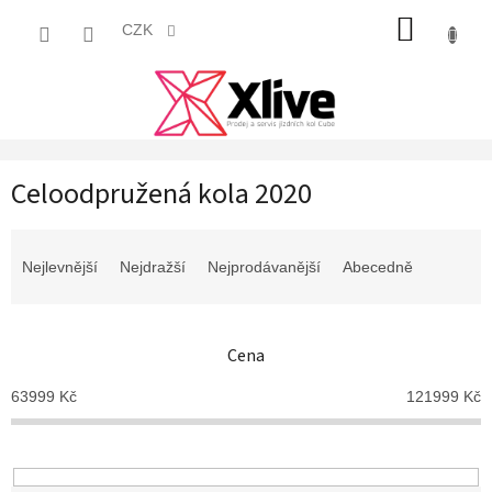
Přejít
NÁKUP
na
CZK
obsah
KOŠÍK
Celoodpružená kola 2020
Ř
a
Nejlevnější
Nejdražší
Nejprodávanější
Abecedně
z
e
n
Cena
í
p
63999
Kč
121999
Kč
r
o
d
u