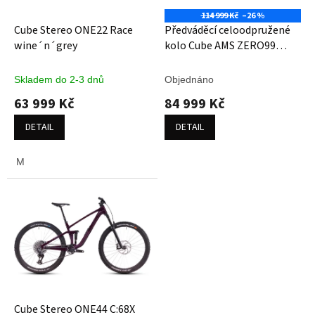
o
114 999 Kč
–26 %
d
Cube Stereo ONE22 Race
Předváděcí celoodpružené
u
wine´n´grey
kolo Cube AMS ZERO99
k
C:68X Race 29 silver´n
t
´black
Skladem do 2-3 dnů
Objednáno
ů
63 999 Kč
84 999 Kč
DETAIL
DETAIL
M
Cube Stereo ONE44 C:68X