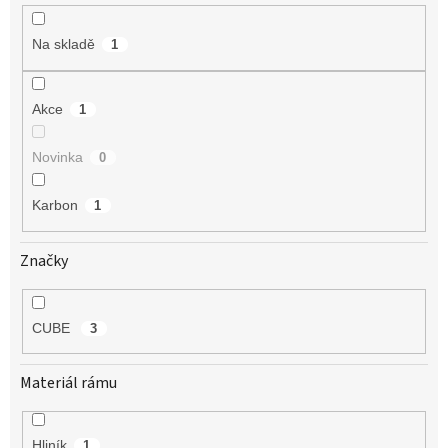
k
t
Na skladě
1
ů
Akce
1
Novinka
0
Karbon
1
Značky
CUBE
3
Materiál rámu
Hliník
1