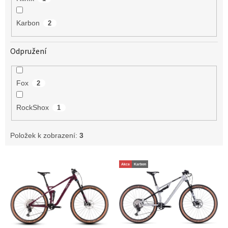
Karbon
2
Odpružení
Fox
2
RockShox
1
Položek k zobrazení:
3
V
Akce
Karbon
ý
p
i
s
p
r