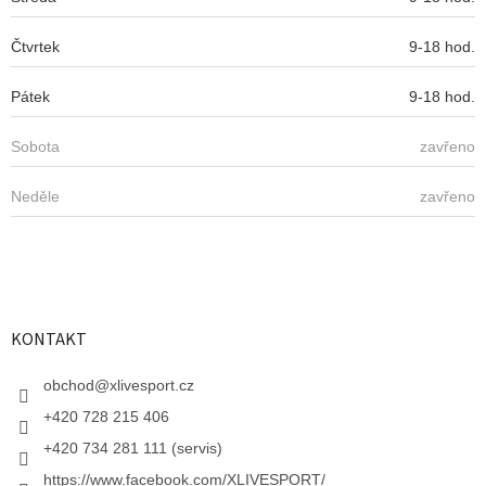
ý
p
Čtvrtek
9-18 hod.
i
s
u
Pátek
9-18 hod.
Sobota
zavřeno
Neděle
zavřeno
KONTAKT
obchod
@
xlivesport.cz
+420 728 215 406
+420 734 281 111 (servis)
https://www.facebook.com/XLIVESPORT/