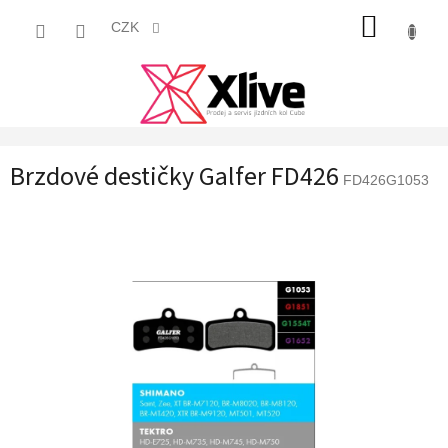
Přejít
NÁKUP
na
CZK
obsah
KOŠÍK
Brzdové destičky Galfer FD426
FD426G1053